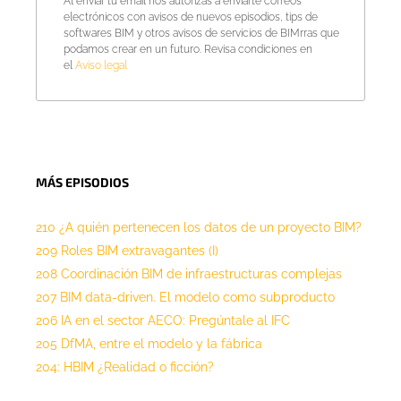
Al enviar tu email nos autorizas a enviarte correos
electrónicos con avisos de nuevos episodios, tips de
softwares BIM y otros avisos de servicios de BIMrras que
podamos crear en un futuro. Revisa condiciones en
el
Aviso legal
MÁS EPISODIOS
210 ¿A quién pertenecen los datos de un proyecto BIM?
209 Roles BIM extravagantes (I)
208 Coordinación BIM de infraestructuras complejas
207 BIM data-driven. El modelo como subproducto
206 IA en el sector AECO: Pregúntale al IFC
205 DfMA, entre el modelo y la fábrica
204: HBIM ¿Realidad o ficción?