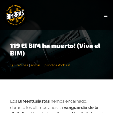
119 El BIM ha muerto! (Viva el
BIM)
15/10/2022
|
admin
|
Episodios Podcast
Los
BIMentusiastas
hemos encarnado,
durante los últimos años, la
vanguardia de la