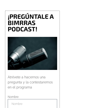
¡PREGÚNTALE A
BIMRRAS
PODCAST!
Atrévete a hacernos una
pregunta y la contestaremos
en el programa
Nombre