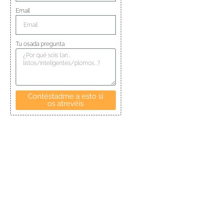
Email
Tu osada pregunta
Contéstadme a esto si
os atrevéis