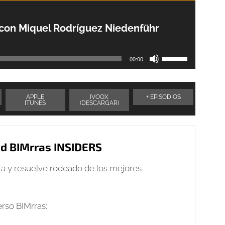
 con Miquel Rodríguez Niedenführ
Utiliza
00:00
las
teclas
de
APPLE
IVOOX
+ EPISODIOS
ITUNES
(DESCARGAR)
flecha
arriba/abajo
para
aumentar
ad BIMrras INSIDERS
o
disminuir
a y resuelve rodeado de los mejores
el
volumen.
erso BIMrras: