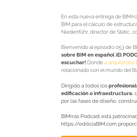
En esta nueva entrega de BIMrr
BIM para el cálculo de estructu
Niedenführ, director de Static, c
Bienvenido al episodio 053 de B
sobre BIM en español ¡El PODC
escuchar!
Donde
4 arquit
ectos 
relacionado con el mundo del Bu
Dirigido a todos los
profesional
edificación o infraestructura
, 
por las fases de diseño, constr
BIMrras Podcast está patrocina
https://ediliciaBIM.com propo