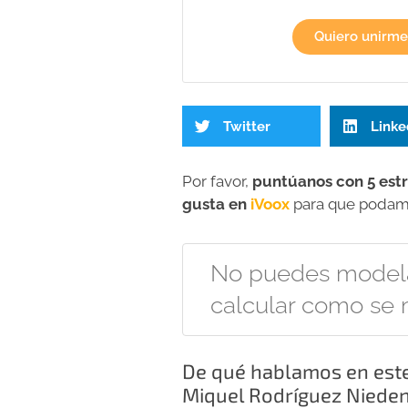
Quiero unirme
Twitter
Linke
Por favor,
puntúanos con 5 estr
gusta en
iVoox
para que podamos
No puedes modela
calcular como se
De qué hablamos en este
Miquel Rodríguez Niede