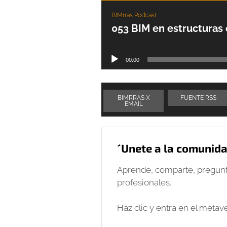
BIMrras Podcast
053 BIM en estructuras
Reproductor
00:00
de
audio
BIMRRAS X
FUENTE RSS
EMAIL
´Unete a la comunid
Aprende, comparte, pregunt
profesionales.
Haz clic y entra en el metav