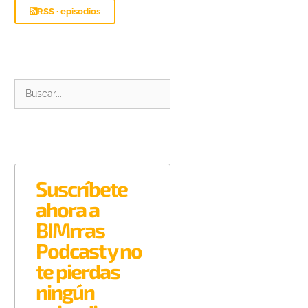
RSS · episodios
Suscríbete
ahora a
BIMrras
Podcast y no
te pierdas
ningún