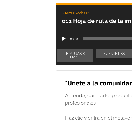
BIMrras Podcast
012 Hoja de ruta de la i
Reproductor
00:00
de
audio
BIMRRAS X
FUENTE RSS
EMAIL
´Unete a la comunida
Aprende, comparte, pregunta
profesionales.
Haz clic y entra en el metave