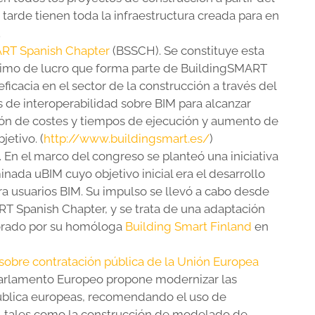
tarde tienen toda la infraestructura creada para en
.
RT Spanish Chapter
(BSSCH). Se constituye esta
nimo de lucro que forma parte de BuildingSMART
eficacia en el sector de la construcción a través del
 de interoperabilidad sobre BIM para alcanzar
ón de costes y tiempos de ejecución y aumento de
jetivo. (
http://www.buildingsmart.es/
)
. En el marco del congreso se planteó una iniciativa
ada uBIM cuyo objetivo inicial era el desarrollo
ra usuarios BIM. Su impulso se llevó a cabo desde
RT Spanish Chapter, y se trata de una adaptación
orado por su homóloga
Building Smart Finland
en
 sobre contratación pública de la Unión Europea
arlamento Europeo propone modernizar las
ública europeas, recomendando el uso de
, tales como la construcción de modelado de