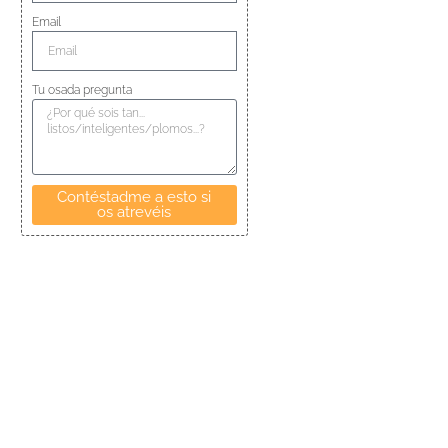
Email
Tu osada pregunta
Contéstadme a esto si
os atrevéis