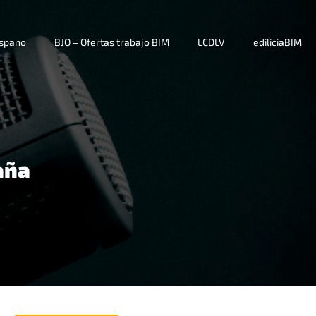
ispano
BJO – Ofertas trabajo BIM
LCDLV
ediliciaBIM
aña