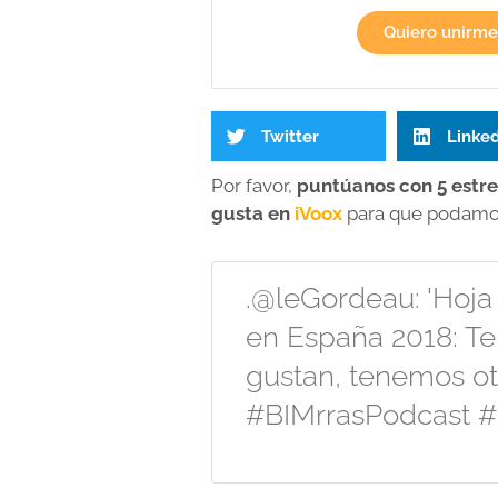
Quiero unirme
Twitter
Linke
Por favor,
puntúanos con 5 estre
gusta en
iVoox
para que podamos 
.@leGordeau: 'Hoja
en España 2018: Te
gustan, tenemos ot
#BIMrrasPodcast #