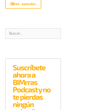
RSS · episodios
Suscríbete
ahora a
BIMrras
Podcast y no
te pierdas
ningún