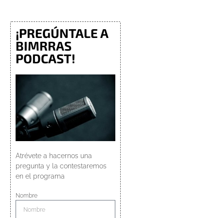
¡PREGÚNTALE A
BIMRRAS
PODCAST!
Atrévete a hacernos una
pregunta y la contestaremos
en el programa
Nombre