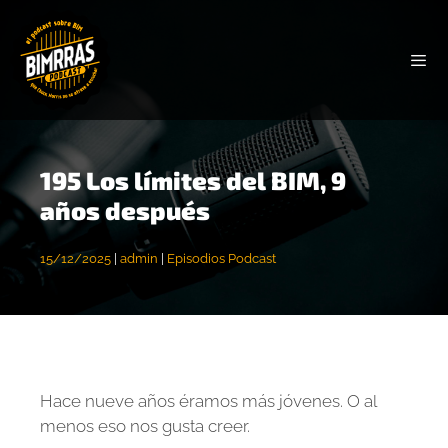
195 Los límites del BIM, 9
años después
15/12/2025
|
admin
|
Episodios Podcast
Hace nueve años éramos más jóvenes. O al
menos eso nos gusta creer.