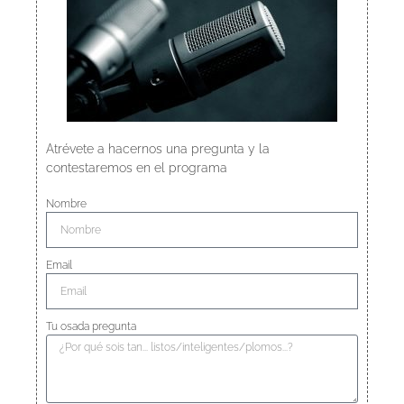
Atrévete a hacernos una pregunta y la
contestaremos en el programa
Nombre
Email
Tu osada pregunta