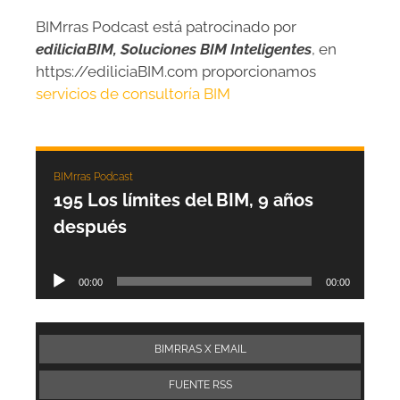
BIMrras Podcast está patrocinado por
ediliciaBIM, Soluciones BIM Inteligentes
, en
https://ediliciaBIM.com proporcionamos
servicios de consultoría BIM
BIMrras Podcast
195 Los límites del BIM, 9 años
después
Reproductor
00:00
00:00
de
audio
BIMRRAS X EMAIL
FUENTE RSS