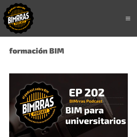
Saltar
al
contenido
Men
formación BIM