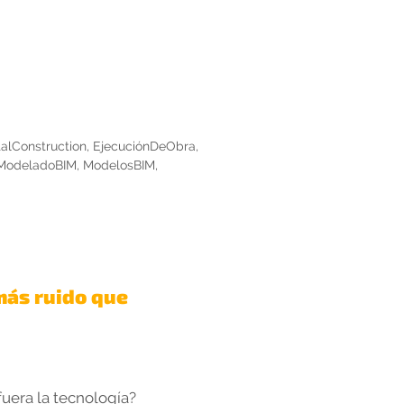
talConstruction
,
EjecuciónDeObra
,
ModeladoBIM
,
ModelosBIM
,
más ruido que
fuera la tecnología?