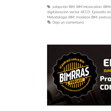
Etiquetas
adopción BIM
,
BIM intoxication
,
BIMr
digitalización sector AECO
,
Episodio 20
Metodología BIM
,
modelos BIM
,
podcas
Deja un comentario