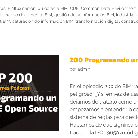
ras
,
BIMtoxicación
,
burocracia BIM
,
CDE
,
Common Data Environment
1
,
exceso documental BIM
,
gestión de la información BIM
,
industriali
t BIM
,
saturación de información BIM
,
transformación digital constru
200 Programando un
por
admin
En el episodio 200 de BIMr
peligroso. ¿Y si en vez de u
dejamos de tratarlo como u
empezamos a entenderlo co
sistema de reglas para gest
Hablamos de qué significa 
traducir la ISO 19650 a códi