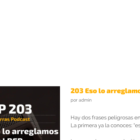
DIOS
QUIÉNES SOMOS
CONTACTO
BIMfluencers Top H
203 Eso lo arreglam
por
admin
Hay dos frases peligrosas en
La primera ya la conoces: “e