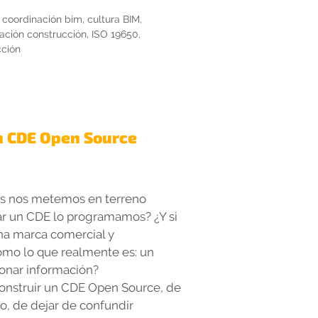
,
coordinación bim
,
cultura BIM
,
zación construcción
,
ISO 19650
,
cción
 CDE Open Source
ras nos metemos en terreno
sar un CDE lo programamos? ¿Y si
na marca comercial y
mo lo que realmente es: un
ionar información?
construir un CDE Open Source, de
go, de dejar de confundir