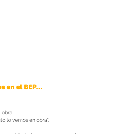
ispano
BJO – Ofertas trabajo BIM
LCDLV
ediliciaBIM
os en el BEP…
 obra.
sto lo vemos en obra”.