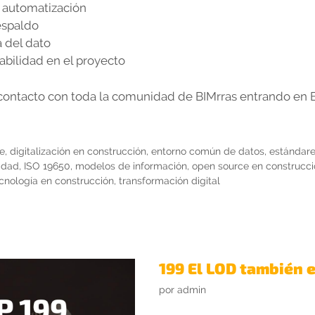
y automatización
espaldo
 del dato
abilidad en el proyecto
contacto con toda la comunidad de BIMrras entrando en 
e
,
digitalización en construcción
,
entorno común de datos
,
estándare
lidad
,
ISO 19650
,
modelos de información
,
open source en construcci
cnología en construcción
,
transformación digital
199 El LOD también 
por
admin