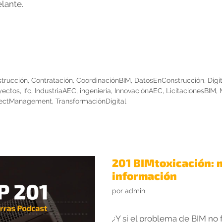
elante.
trucción
,
Contratación
,
CoordinaciónBIM
,
DatosEnConstrucción
,
Digi
yectos
,
ifc
,
IndustriaAEC
,
ingeniería
,
InnovaciónAEC
,
LicitacionesBIM
,
jectManagement
,
TransformaciónDigital
201 BIMtoxicación: 
información
por
admin
¿Y si el problema de BIM no 