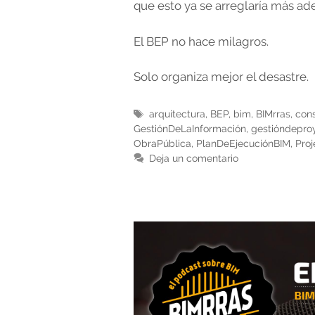
que esto ya se arreglaría más ad
El BEP no hace milagros.
Solo organiza mejor el desastre.
Etiquetas
arquitectura
,
BEP
,
bim
,
BIMrras
,
cons
GestiónDeLaInformación
,
gestióndepro
ObraPública
,
PlanDeEjecuciónBIM
,
Pro
Deja un comentario