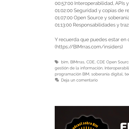
00:57:00 Interoperabilidad, APIs 
01:02:00 Seguridad y copias de r
01:07:00 Open Source y soberanía
01:13:00 Responsabilidades y traz
Y recuerda que puedes estar en 
(https://BIMrras.com/insiders)
Etiquetas
bim
,
BIMrras
,
CDE
,
CDE Open Sourc
gestión de la información
,
Interoperabi
programación BIM
,
soberanía digital
,
te
Deja un comentario