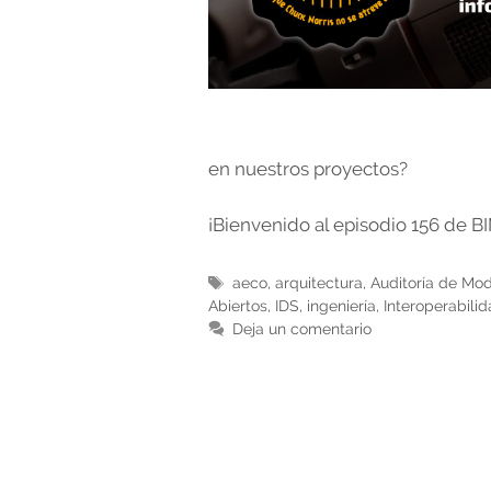
en nuestros proyectos?
¡Bienvenido al episodio 156 de BI
Etiquetas
aeco
,
arquitectura
,
Auditoría de Mo
Abiertos
,
IDS
,
ingeniería
,
Interoperabili
Deja un comentario