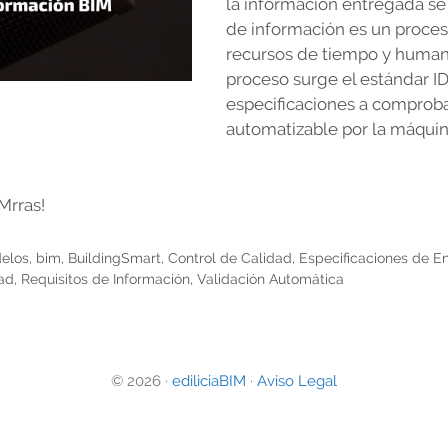
la información entregada se
de información es un proc
recursos de tiempo y humano
proceso surge el estándar ID
especificaciones a comprob
automatizable por la máquin
Mrras!
delos
,
bim
,
BuildingSmart
,
Control de Calidad
,
Especificaciones de E
dad
,
Requisitos de Información
,
Validación Automática
© 2026 ·
ediliciaBIM
·
Aviso Legal