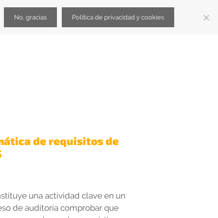
No, gracias
Política de privacidad y cookies
ispano
BJO – Ofertas trabajo BIM
LCDLV
ediliciaBIM
ática de requisitos de
S
stituye una actividad clave en un
eso de auditoría comprobar que