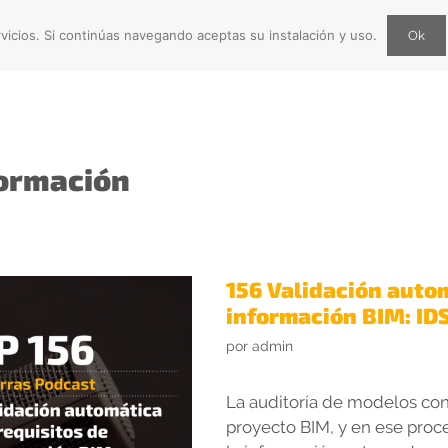
vicios. Si continúas navegando aceptas su instalación y uso.
Ok
DIOS
QUIÉNES SOMOS
CONTACTO
BIMfluencers Top H
formación
156 Validación autom
información BIM: ID
por
admin
La auditoría de modelos con
proyecto BIM, y en ese proc