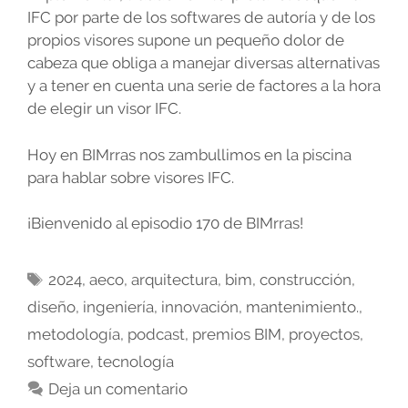
IFC por parte de los softwares de autoría y de los
propios visores supone un pequeño dolor de
cabeza que obliga a manejar diversas alternativas
y a tener en cuenta una serie de factores a la hora
de elegir un visor IFC.
Hoy en BIMrras nos zambullimos en la piscina
para hablar sobre visores IFC.
¡Bienvenido al episodio 170 de BIMrras!
Etiquetas
2024
,
aeco
,
arquitectura
,
bim
,
construcción
,
diseño
,
ingeniería
,
innovación
,
mantenimiento.
,
metodología
,
podcast
,
premios BIM
,
proyectos
,
software
,
tecnología
Deja un comentario