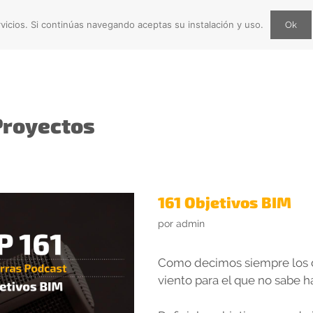
vicios. Si continúas navegando aceptas su instalación y uso.
Ok
DIOS
QUIÉNES SOMOS
CONTACTO
BIMfluencers Top H
Proyectos
161 Objetivos BIM
por
admin
Como decimos siempre los d
viento para el que no sabe h