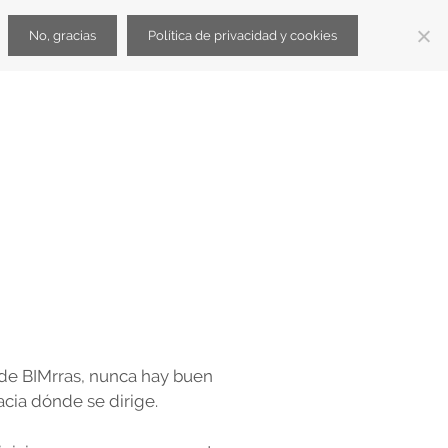
No, gracias
Política de privacidad y cookies
ispano
BJO – Ofertas trabajo BIM
LCDLV
ediliciaBIM
e BIMrras, nunca hay buen
acia dónde se dirige.