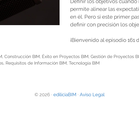
Definir los objetivos cuand
permite alinear las expectat
en él. Pero si este primer 
definir con precisión los ob
¡Bienvenido al episodio 161 
M
,
Construcción BIM
,
Éxito en Proyectos BIM
,
Gestión de Proyectos B
os
,
Requisitos de Información BIM
,
Tecnología BIM
© 2026 ·
ediliciaBIM
·
Aviso Legal