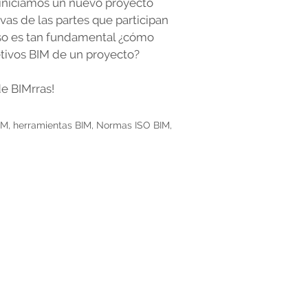
o iniciamos un nuevo proyecto
ivas de las partes que participan
paso es tan fundamental ¿cómo
jetivos BIM de un proyecto?
de BIMrras!
IM
,
herramientas BIM
,
Normas ISO BIM
,