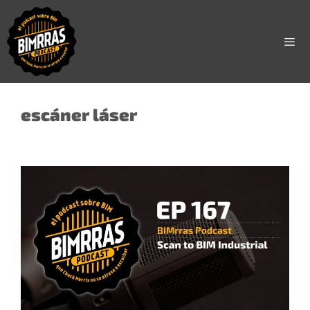
Saltar
al
contenido
Men
escáner láser